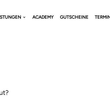
ISTUNGEN
ACADEMY
GUTSCHEINE
TERMI
r 
deine Haut
aut?