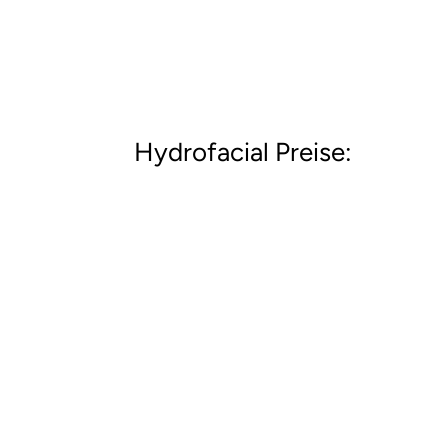
Hydrofacial Preise:
Basic
Gesicht
Diese Behandlung ist der ultimative 
Hautunreinheiten beseitigt und rege
eingeschleust. Mit einer Maske und 
Premium