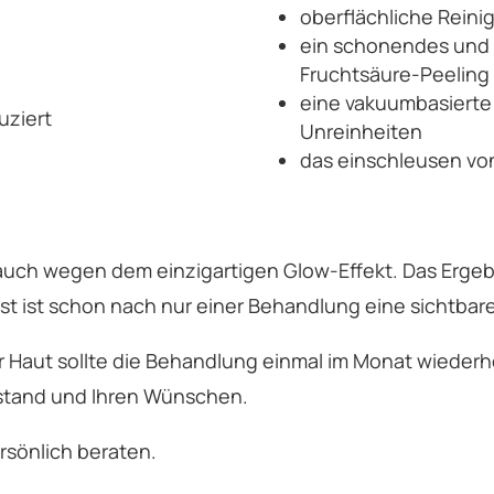
oberflächliche Reini
ein schonendes und i
Fruchtsäure-Peeling
eine vakuumbasierte
uziert
Unreinheiten
das einschleusen von
auch wegen dem einzigartigen Glow-Effekt. Das Ergebn
ist ist schon nach nur einer Behandlung eine sichtba
 Haut sollte die Behandlung einmal im Monat wiederho
ustand und Ihren Wünschen.
rsönlich beraten.