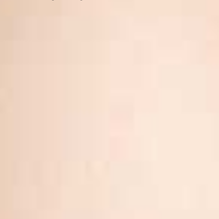
Behandlungsablauf
Reinigung & Vorbereitung der Haut
Individuell abgestimmtes Fruchtsäure-Peeling
Neutralisation & Beruhigung der Haut
HydraFacial Tiefenreinigung mit Vortex-Technologi
Hochwirksames Serum & Maske
Abschlusspflege & UV-Schutz
Geeignet bei:
unreiner & zu Akne neigender Haut
vergrößerten Poren
Pigmentstörungen
feinen Linien & Fältchen
fahler, müder Haut
unebenem Hautbild