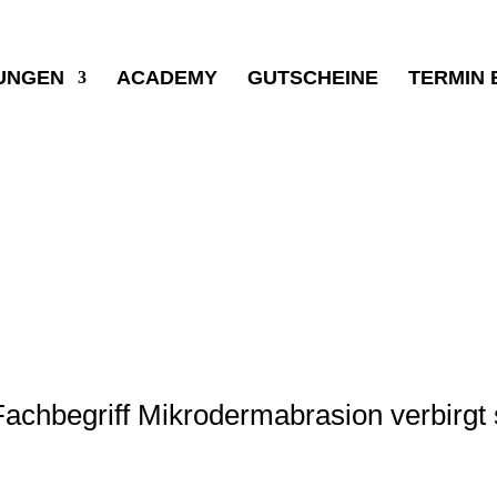
UNGEN
ACADEMY
GUTSCHEINE
TERMIN
 dem Reviderm
Skin Peeler
achbegriff Mikrodermabrasion verbirgt s